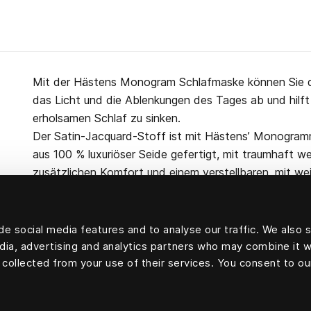
Mit der Hästens Monogram Schlafmaske können Sie der
das Licht und die Ablenkungen des Tages ab und hilft I
erholsamen Schlaf zu sinken.
Der Satin-Jacquard-Stoff ist mit Hästens’ Monogram
aus 100 % luxuriöser Seide gefertigt, mit traumhaft we
zusätzlichen Komfort und einem verstellbaren, mit w
e social media features and to analyse our traffic. We also 
edia, advertising and analytics partners who may combine it w
100 Prozent Seide
 collected from your use of their services. You consent to ou