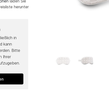
Höhen
laden Sie
eisliste herunter
n
ießlich in
nd kann
erden. Bitte
 Ihrer
aufzugeben.
den