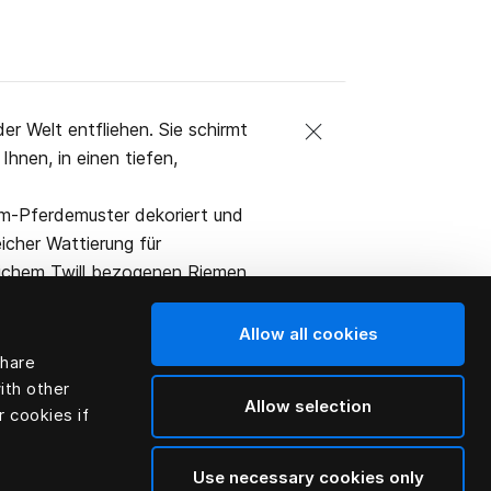
 Welt entfliehen. Sie schirmt
hnen, in einen tiefen,
m-Pferdemuster dekoriert und
icher Wattierung für
eichem Twill bezogenen Riemen.
Allow all cookies
share
ith other
Allow selection
r cookies if
Use necessary cookies only