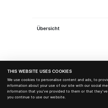
Übersicht
THIS WEBSITE USES COOKIES
We use cookies to personalise content and ads, to provid
information about your use of our site with our social m
Material
information that you’ve provided to them or that they’ve
you continue to use our website.