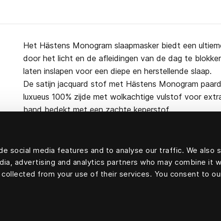
Het Hästens Monogram slaapmasker biedt een ultieme
door het licht en de afleidingen van de dag te blokker
laten inslapen voor een diepe en herstellende slaap.
De satijn jacquard stof met Hästens Monogram paar
luxueus 100% zijde met wolkachtige vulstof voor extr
band bedekt met een zachte keperstof.
e social media features and to analyse our traffic. We also 
edia, advertising and analytics partners who may combine it w
100 procent zijde
 collected from your use of their services. You consent to ou