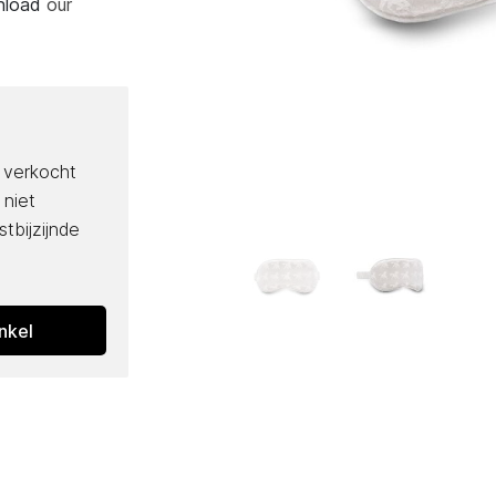
wnload
our
f verkocht
 niet
tbijzijnde
nkel