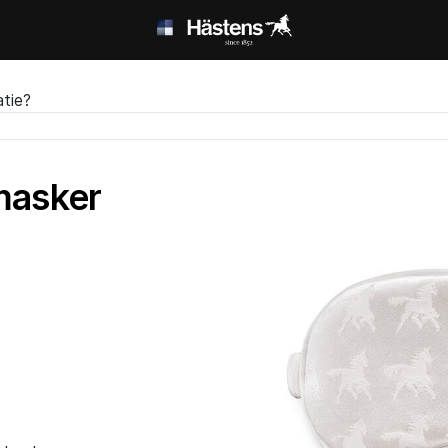
atie?
masker