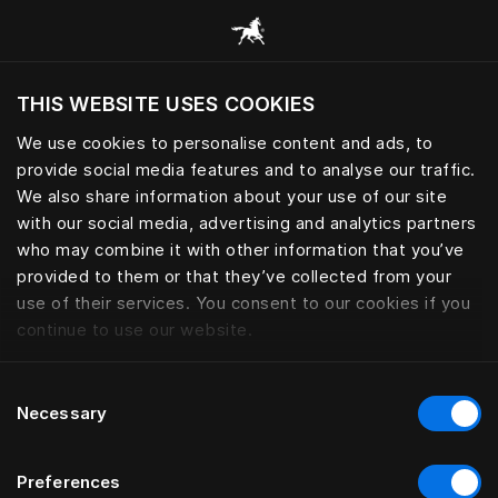
Przeglądaj wszystkie kategorie
THIS WEBSITE USES COOKIES
Czy chcesz odwiedzić stronę na podstawie
Twojej obecnej lokalizacji?
We use cookies to personalise content and ads, to
provide social media features and to analyse our traffic.
Odwiedź stronę
We also share information about your use of our site
with our social media, advertising and analytics partners
who may combine it with other information that you’ve
provided to them or that they’ve collected from your
use of their services. You consent to our cookies if you
continue to use our website.
Consent
Necessary
Selection
Preferences