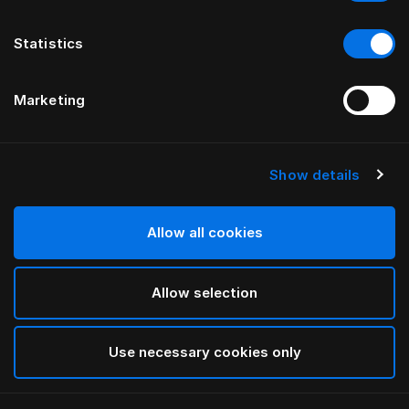
Statistics
Marketing
Show details
HÄSTENS
Opaska z monogramem
Allow all cookies
PRZEZ FERRIS RAFAULI
Allow selection
Ghost Black
selected
Use necessary cookies only
Aby zobaczyć szerokości i wysokości, pobierz
nasz
katalog i cennik tutaj