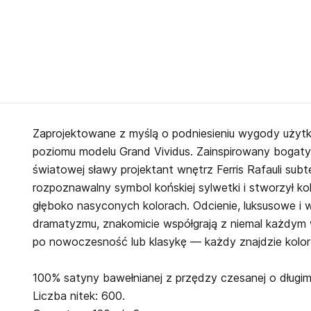
Zaprojektowane z myślą o podniesieniu wygody uż
poziomu modelu Grand Vividus. Zainspirowany bogat
światowej sławy projektant wnętrz Ferris Rafauli subt
rozpoznawalny symbol końskiej sylwetki i stworzył kol
głęboko nasyconych kolorach. Odcienie, luksusowe 
dramatyzmu, znakomicie współgrają z niemal każdym wy
po nowoczesność lub klasykę — każdy znajdzie kolor dl
100% satyny bawełnianej z przędzy czesanej o długim 
Liczba nitek: 600.