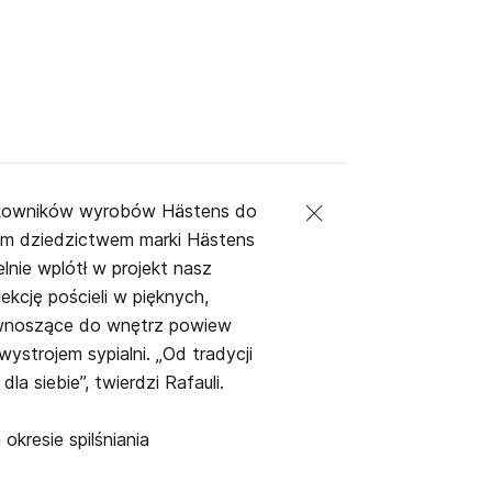
ytkowników wyrobów Hästens do
ym dziedzictwem marki Hästens
elnie wplótł w projekt nasz
ekcję pościeli w pięknych,
i wnoszące do wnętrz powiew
strojem sypialni. „Od tradycji
a siebie”, twierdzi Rafauli.
okresie spilśniania