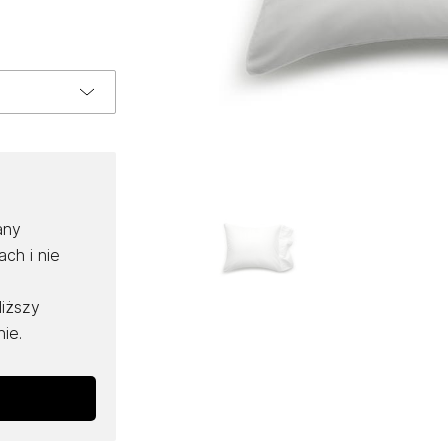
any
ch i nie
liższy
ie.