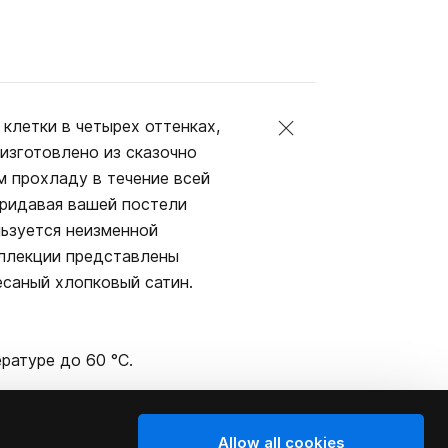
клетки в четырех оттенках,
 изготовлено из сказочно
м прохладу в течение всей
 придавая вашей постели
льзуется неизменной
оллекции представлены
есаный хлопковый сатин.
ратуре до 60 °C.
Allow all cookies