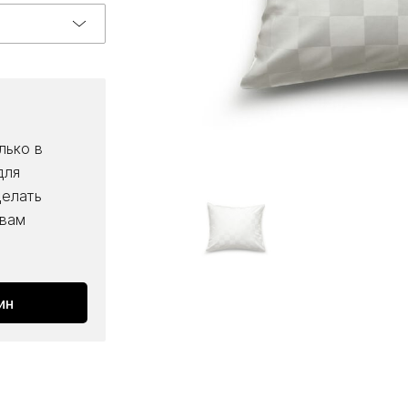
лько в
для
делать
 вам
ин