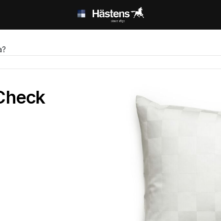
а?
Check