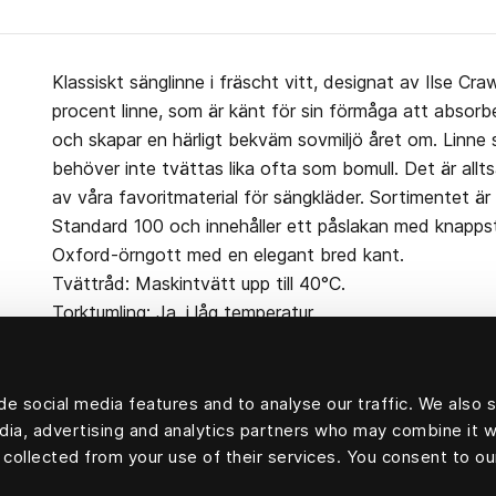
Klassiskt sänglinne i fräscht vitt, designat av Ilse Cra
procent linne, som är känt för sin förmåga att absorb
och skapar en härligt bekväm sovmiljö året om. Linne
behöver inte tvättas lika ofta som bomull. Det är allts
av våra favoritmaterial för sängkläder. Sortimentet är
Standard 100 och innehåller ett påslakan med knapps
Oxford-örngott med en elegant bred kant.
Tvättråd: Maskintvätt upp till 40°C.
Torktumling: Ja, i låg temperatur.
e social media features and to analyse our traffic. We also 
edia, advertising and analytics partners who may combine it w
100 procent linne
 collected from your use of their services. You consent to ou