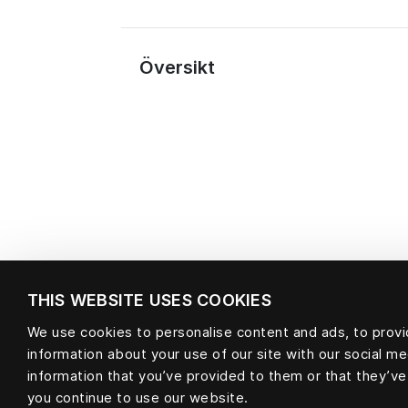
Översikt
THIS WEBSITE USES COOKIES
We use cookies to personalise content and ads, to provid
information about your use of our site with our social m
Material
information that you’ve provided to them or that they’ve
you continue to use our website.