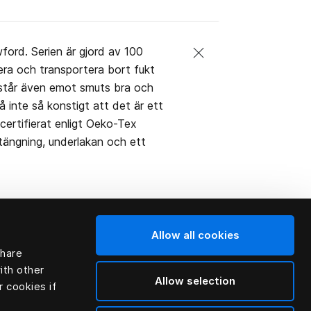
wford. Serien är gjord av 100
era och transportera bort fukt
 står även emot smuts bra och
å inte så konstigt att det är ett
 certifierat enligt Oeko-Tex
tängning, underlakan och ett
Allow all cookies
share
ith other
Allow selection
r cookies if