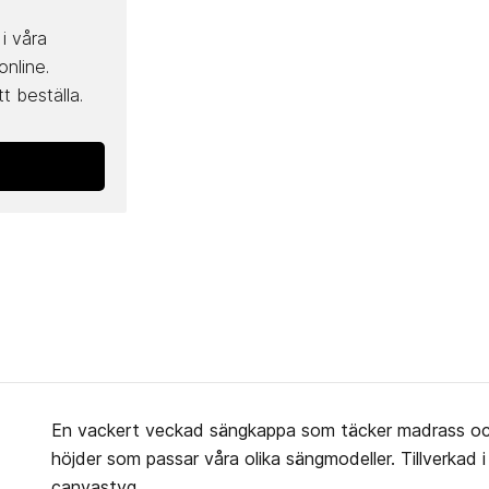
i våra
online.
t beställa.
En vackert veckad sängkappa som täcker madrass och
höjder som passar våra olika sängmodeller. Tillverkad i
canvastyg.