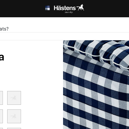
lats?
a