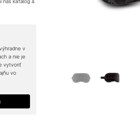
i
náš katalóg a
výhradne v
ch a nie je
 vytvoriť
ajňu vo
u