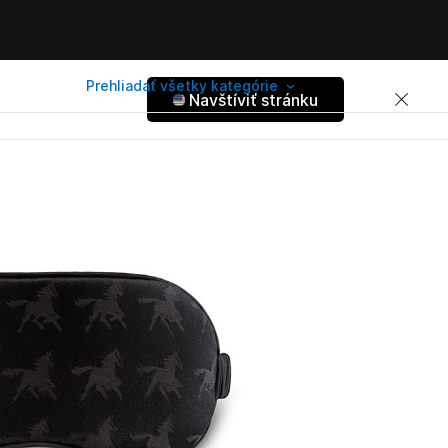
Prehliadať všetky kategórie
Navštíviť stránku