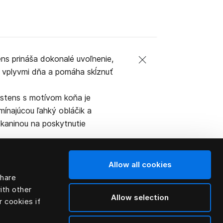
ns prináša dokonalé uvoľnenie,
mi vplyvmi dňa a pomáha skĺznuť
ästens s motívom koňa je
ínajúcou ľahký obláčik a
kaninou na poskytnutie
Allow all cookies
share
ith other
Allow selection
r cookies if