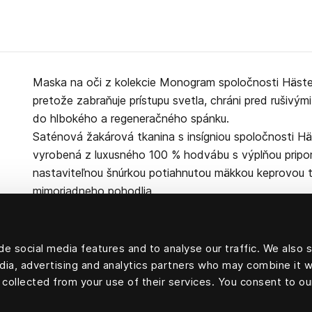
Maska na oči z kolekcie Monogram spoločnosti Häste
pretože zabraňuje prístupu svetla, chráni pred rušivý
do hlbokého a regeneračného spánku.
Saténová žakárová tkanina s insígniou spoločnosti H
vyrobená z luxusného 100 % hodvábu s výplňou pripom
nastaviteľnou šnúrkou potiahnutou mäkkou keprovou t
mimoriadneho pohodlia.
e social media features and to analyse our traffic. We also 
edia, advertising and analytics partners who may combine it w
100 % hodváb
 collected from your use of their services. You consent to ou