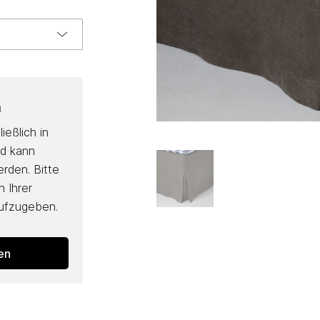
n
ießlich in
nd kann
erden. Bitte
 Ihrer
aufzugeben.
den