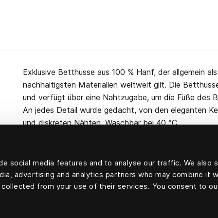
Exklusive Betthusse aus 100 % Hanf, der allgemein al
nachhaltigsten Materialien weltweit gilt. Die Betthuss
und verfügt über eine Nahtzugabe, um die Füße des B
An jedes Detail wurde gedacht, von den eleganten Kel
und diskreten Nähten. Waschbar bei 40 °C.
e social media features and to analyse our traffic. We also 
edia, advertising and analytics partners who may combine it w
100 Prozent Hanf
 collected from your use of their services. You consent to ou