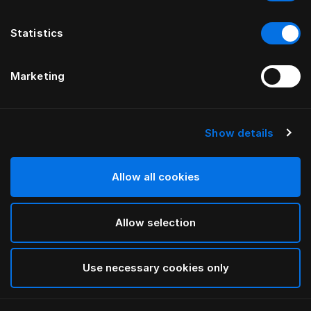
Statistics
Marketing
Show details
HÄSTENS
HÄSTENS
Being Kopfteil
Anniversia Kopfteil
von ILSE CRAWFORD
von MATS ALDÉN
Allow all cookies
Allow selection
Use necessary cookies only