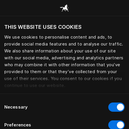
Alle Kategorien durchsuchen
THIS WEBSITE USES COOKIES
Möchten Sie die Website basierend auf Ihrem
aktuellen Standort besuchen?
We use cookies to personalise content and ads, to
provide social media features and to analyse our traffic.
Wechseln Sie zu Ihrer Landessprache
We also share information about your use of our site
with our social media, advertising and analytics partners
who may combine it with other information that you’ve
provided to them or that they’ve collected from your
use of their services. You consent to our cookies if you
continue to use our website.
Consent
Necessary
Selection
Preferences