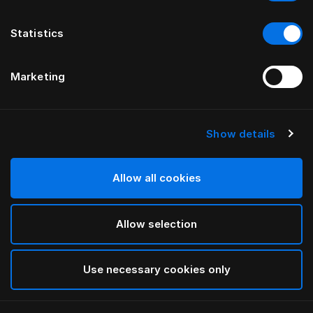
Statistics
Marketing
Show details
HÄSTENS
Appaloosa Kopfteil
Allow all cookies
VON BERNADOTTE & KYLBERG
Allow selection
Blue
selected
Use necessary cookies only
Für Informationen zu den Breiten und Höhen
laden Sie
bitte hier unseren Katalog und unsere Preisliste herunter