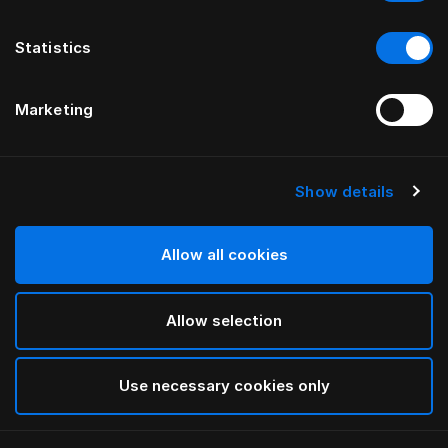
Statistics
Marketing
Show details
HÄSTENS
HÄSTENS
Chránič matrace z
Chránič matrace z
prošívané bavlny a tencelu
bavlněného froté
Allow all cookies
Allow selection
Zpět nahoru
Use necessary cookies only