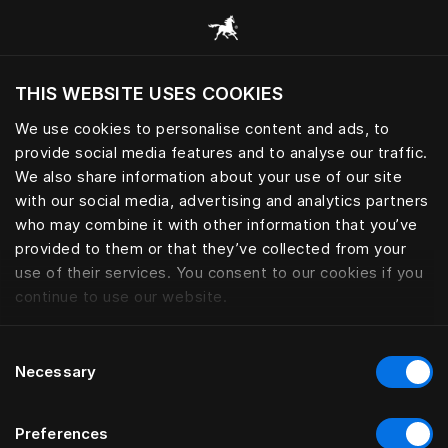
Procházet všechny kategorie
THIS WEBSITE USES COOKIES
Chcete navštívit webové stránky na základě
vaší aktuální polohy?
We use cookies to personalise content and ads, to
provide social media features and to analyse our traffic.
Navštívit stránku
CHRÁNIČE MATRACÍ
We also share information about your use of our site
with our social media, advertising and analytics partners
who may combine it with other information that you’ve
provided to them or that they’ve collected from your
use of their services. You consent to our cookies if you
Filtr
continue to use our website.
Consent
Necessary
Selection
Preferences