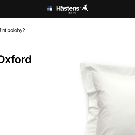
lní polohy?
 Oxford