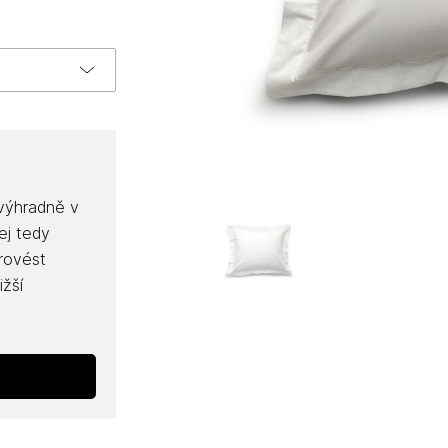
 výhradně v
ej tedy
provést
ižší