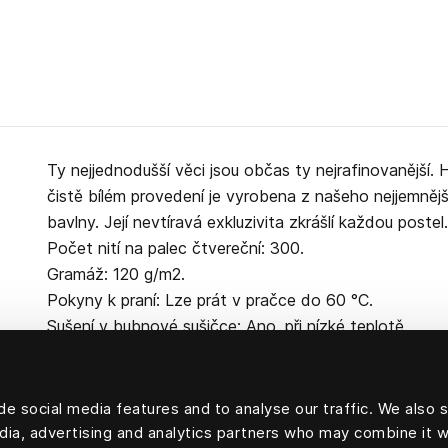
Ty nejjednodušší věci jsou občas ty nejrafinovanější. 
čistě bílém provedení je vyrobena z našeho nejjemněj
bavlny. Její nevtíravá exkluzivita zkrášlí každou post
Počet nití na palec čtvereční: 300.
Gramáž: 120 g/m2.
Pokyny k praní: Lze prát v pračce do 60 °C.
Sušení v bubnové sušičce: Ano, při nízké teplotě.
e social media features and to analyse our traffic. We also 
edia, advertising and analytics partners who may combine it w
100% bavlna