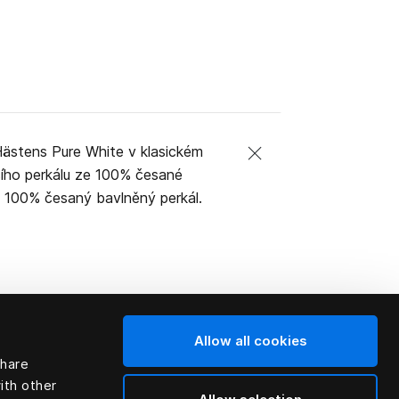
Hästens Pure White v klasickém
šího perkálu ze 100% česané
el. 100% česaný bavlněný perkál.
Allow all cookies
share
ith other