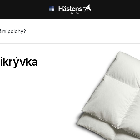
lní polohy?
řikrývka