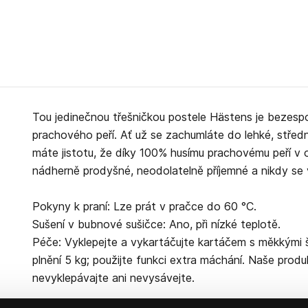
Tou jedinečnou třešničkou postele Hästens je bezespo
prachového peří. Ať už se zachumláte do lehké, středn
máte jistotu, že díky 100% husímu prachovému peří v 
nádherně prodyšné, neodolatelně příjemné a nikdy se 
Pokyny k praní: Lze prát v pračce do 60 °C.
Sušení v bubnové sušičce: Ano, při nízké teplotě.
Péče: Vyklepejte a vykartáčujte kartáčem s měkkými š
plnění 5 kg; použijte funkci extra máchání. Naše pro
nevyklepávajte ani nevysávejte.