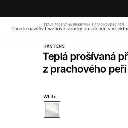
TEPLÁ PROŠÍVANÁ PŘIKRÝVKA Z PRACHOVÉHO PEŘÍ
Chcete navštívit webové stránky na základě vaší aktuá
HÄSTENS
Teplá prošívaná p
z prachového peří
White
selected