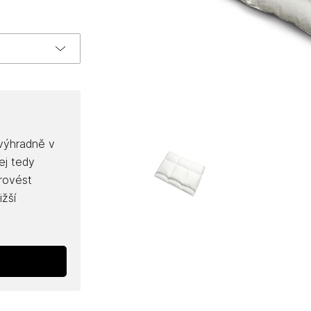
 výhradně v
ej tedy
provést
ižší