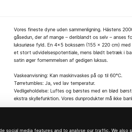
Vores fineste dyne uden sammenligning. Hästens 2000
gåsedun, der af mange – deriblandt os selv – anses 
luksuriøse fyld. En 4×5 bokssøm (155 × 220 cm) med 
et stort udvidelsespotentiale, mens blødt betræk i b
satin øger fornemmelsen af gedigen luksus.
Vaskeanvisning: Kan maskinvaskes på op til 60°C.
Tørretumbles: Ja, ved lav temperatur.
Vedligeholdelse: Luftes og børstes med en blød børste
ekstra skyllefunktion. Vores dunprodukter må ikke ban
e social media features and to analyse our traffic. We also 