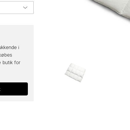
ukkende i
 købes
 butik for
k