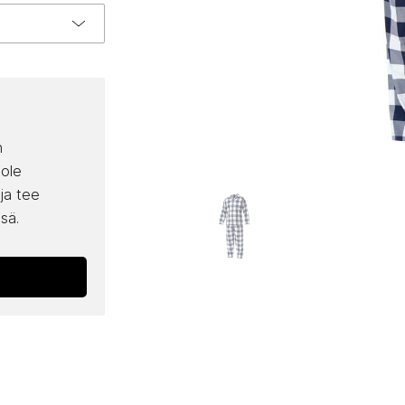
n
 ole
 ja tee
sä.