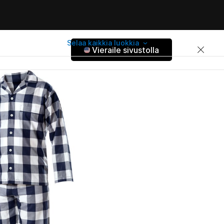
Selaa kaikkia luokkia
Vieraile sivustolla