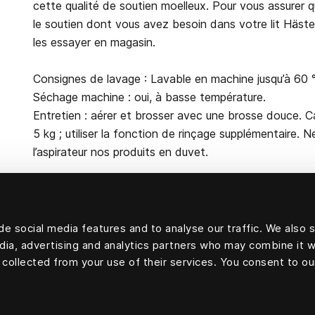
cette qualité de soutien moelleux. Pour vous assurer q
le soutien dont vous avez besoin dans votre lit Häste
les essayer en magasin.
Consignes de lavage : Lavable en machine jusqu’à 60 
Séchage machine : oui, à basse température.
Entretien : aérer et brosser avec une brosse douce. C
5 kg ; utiliser la fonction de rinçage supplémentaire. 
l’aspirateur nos produits en duvet.
e social media features and to analyse our traffic. We also 
Garniture : 70 % duvet d’oie et 30 % plumes d’oie.
edia, advertising and analytics partners who may combine it w
Enveloppe extérieure : 100 % coton
 collected from your use of their services. You consent to ou