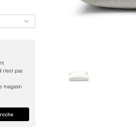
nt
l n’est pas
e magasin
proche