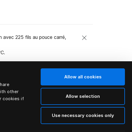
n avec 225 fils au pouce carré,
°C.
Allow all cookies
share
ith other
Allow selection
r cookies if
Use necessary cookies only