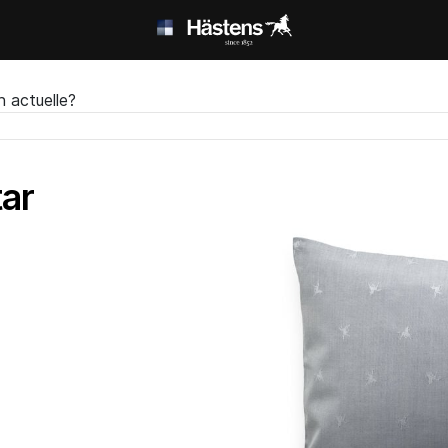
n actuelle?
tar