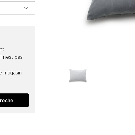
nt
l n’est pas
e magasin
proche