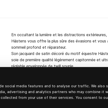
En occultant la lumière et les distractions extérieur
Hästens vous offre la plus sûre des évasions et vous
sommeil profond et réparateur.
Son jacquard de satin décoré du motif équestre Häs
soie de première qualité légèrement capitonnée et ult
réglable enveloppée de twill souple.
e social media features and to analyse our traffic. We also 
edia, advertising and analytics partners who may combine it w
100 pour cent soie
 collected from your use of their services. You consent to ou