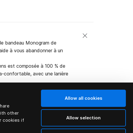
es, le bandeau Monogram de
 aide à vous abandonner à un
tens est composée à 100 % de
ra-confortable, avec une lanière
Allow all cookies
share
ith other
Allow selection
r cookies if