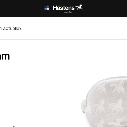
n actuelle?
am