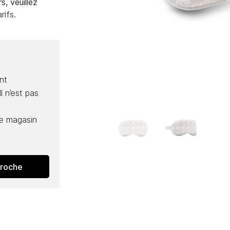
s, veuillez
rifs.
nt
l n’est pas
e magasin
proche