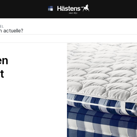
EL
n actuelle?
en
t