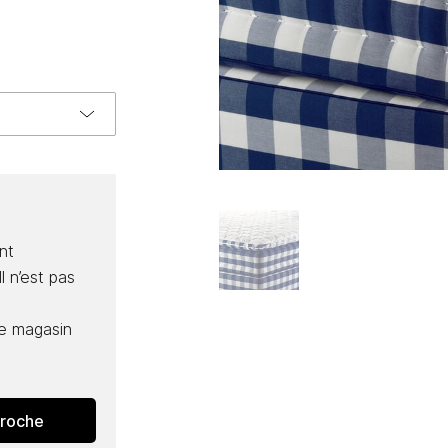
nt
l n’est pas
e magasin
proche