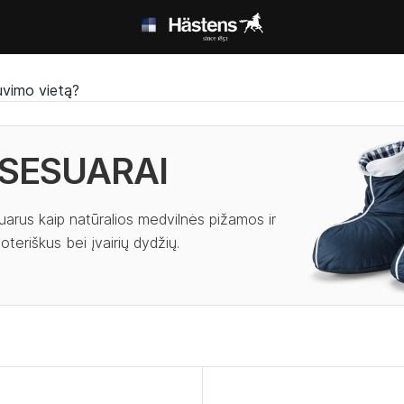
uvimo vietą?
KSESUARAI
uarus kaip natūralios medvilnės pižamos ir
oteriškus bei įvairių dydžių.