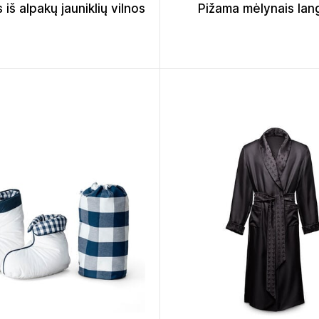
 iš alpakų jauniklių vilnos
Pižama mėlynais lang