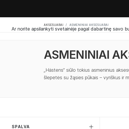
AKSESUARAI
ASMENINIAI AKSESUARAI
Ar norite apsilankyti svetainėje pagal dabartinę savo b
ASMENINIAI A
„Hästens“ siūlo tokius asmeninius akses
šlepetės su žąsies pūkais – vyriškus ir m
SPALVA