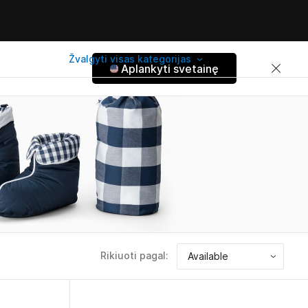
Žvalgyti visas kategorijas
Aplankyti svetainę
Rikiuoti pagal: