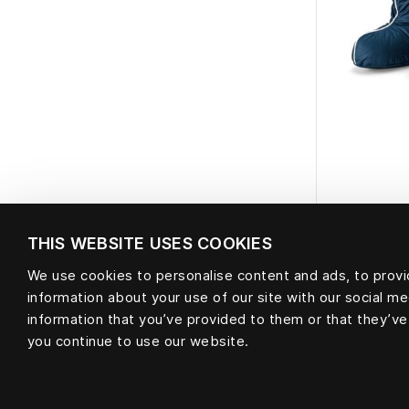
THIS WEBSITE USES COOKIES
Storos pū
We use cookies to personalise content and ads, to provid
information about your use of our site with our social m
information that you’ve provided to them or that they’ve
you continue to use our website.