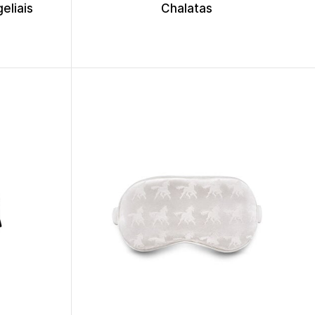
eliais
Chalatas