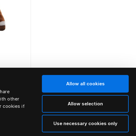
Allow all cookies
Toto
share
ith other
Allow selection
r cookies if
Use necessary cookies only