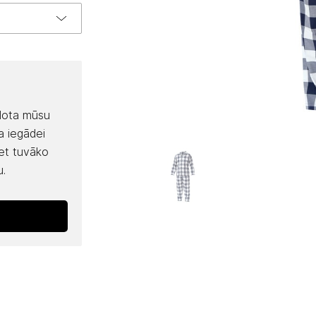
rdota mūsu
a iegādei
iet tuvāko
u.