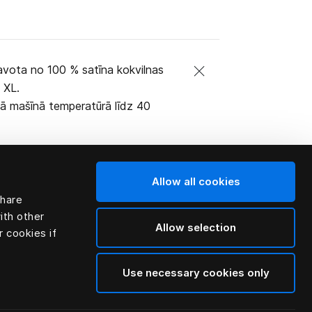
tavota no 100 % satīna kokvilnas
n XL.
ā mašīnā temperatūrā līdz 40
Allow all cookies
share
ith other
Allow selection
r cookies if
Use necessary cookies only