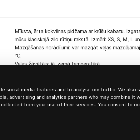
Mīksta, ērta kokvilnas pidžama ar krūšu kabatu. Izga
mūsu klasiskajā zilo rūtiņu rakstā. Izmēri: XS, S, M, L u
Mazgāšanas norādījumi: var mazgāt veļas mazgājamaj
°C.
Veļas žāvētājs: jā, zemā temperatūrā.
e social media features and to analyse our traffic. We also 
edia, advertising and analytics partners who may combine it w
100 procentu kokvilna
 collected from your use of their services. You consent to ou