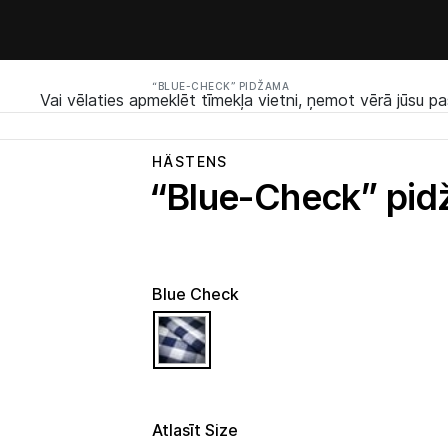
“BLUE-CHECK” PIDŽAMA
Vai vēlaties apmeklēt tīmekļa vietni, ņemot vērā jūsu pa
HÄSTENS
“Blue-Check” pi
Blue Check
selected
Atlasīt Size