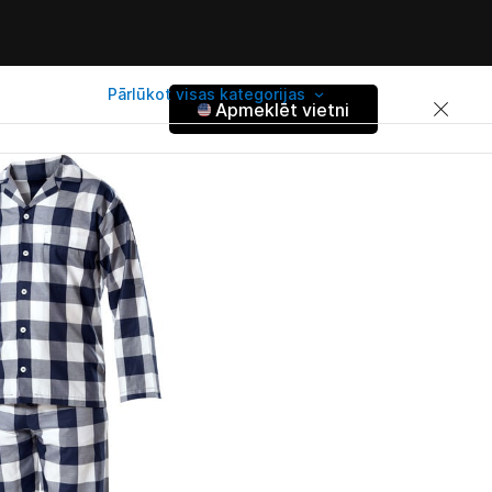
Pārlūkot visas kategorijas
Apmeklēt vietni