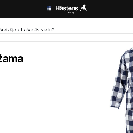
šreizējo atrašanās vietu?
džama