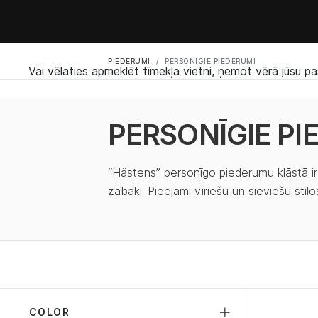
PIEDERUMI
PERSONĪGIE PIEDERUMI
Vai vēlaties apmeklēt tīmekļa vietni, ņemot vērā jūsu pa
PERSONĪGIE PI
“Hästens” personīgo piederumu klāstā i
zābaki. Pieejami vīriešu un sieviešu stil
COLOR