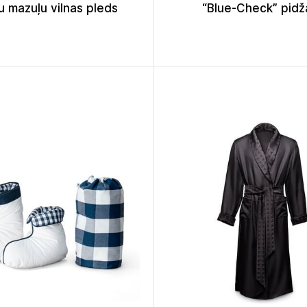
u mazuļu vilnas pleds
“Blue-Check” pid