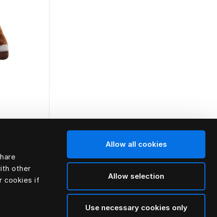
Allow all cookies
Toto
share
ith other
Allow selection
r cookies if
Use necessary cookies only