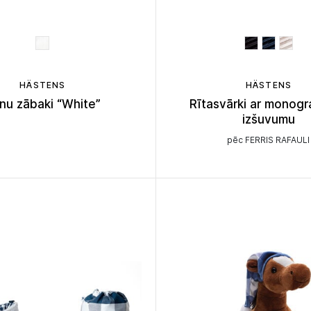
HÄSTENS
HÄSTENS
nu zābaki “White”
Rītasvārki ar monog
izšuvumu
pēc FERRIS RAFAULI