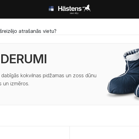
šreizējo atrašanās vietu?
EDERUMI
r dabīgās kokvilnas pidžamas un zoss dūnu
os un izmēros.