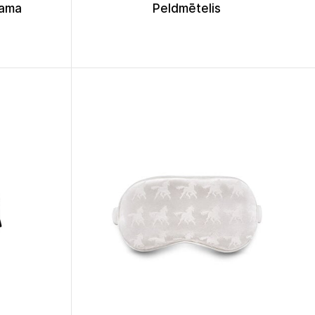
žama
Peldmētelis