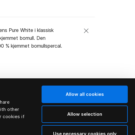
ns Pure White i klassisk
% kjemmet bomull. Den
100 % kjemmet bomullspercal.
Allow all cookies
share
ith other
Allow selection
r cookies if
Use necessary cookies only