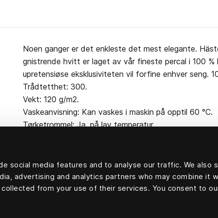
Noen ganger er det enkleste det mest elegante. Häste
gnistrende hvitt er laget av vår fineste percal i 100 
upretensiøse eksklusiviteten vil forfine enhver seng. 
Trådtetthet: 300.
Vekt: 120 g/m2.
Vaskeanvisning: Kan vaskes i maskin på opptil 60 °C.
Tørketrommel: Ja, på lav temperatur.
e social media features and to analyse our traffic. We also 
edia, advertising and analytics partners who may combine it w
100 prosent bomull
 collected from your use of their services. You consent to ou