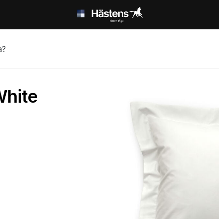
а?
White