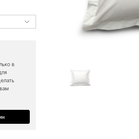
лько в
для
делать
 вам
ин