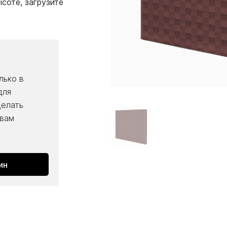
соте, загрузите
лько в
для
делать
 вам
ин