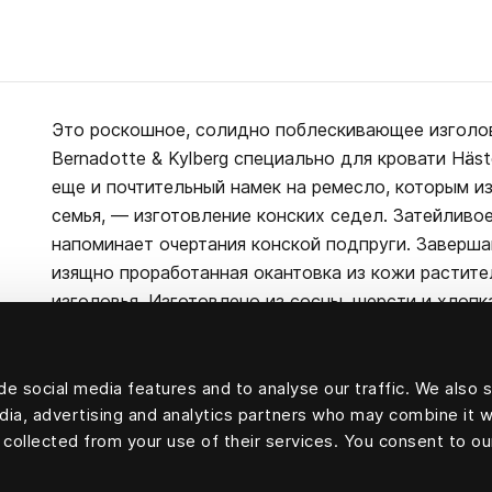
Это роскошное, солидно поблескивающее изголо
Bernadotte & Kylberg специально для кровати Häst
еще и почтительный намек на ремесло, которым и
семья, — изготовление конских седел. Затейливо
напоминает очертания конской подпруги. Заверш
изящно проработанная окантовка из кожи растите
изголовья. Изготовлено из сосны, шерсти и хлопк
Изголовье Marwari может крепиться как к стене, та
e social media features and to analyse our traffic. We also 
edia, advertising and analytics partners who may combine it w
 collected from your use of their services. You consent to ou