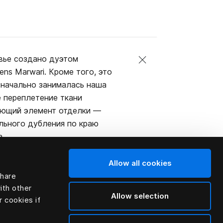
вье создано дуэтом
ens Marwari. Кроме того, это
значально занималась наша
е переплетение ткани
ающий элемент отделки —
льного дубления по краю
а.
к и к кровати.
Allow all cookies
share
ith other
Allow selection
r cookies if