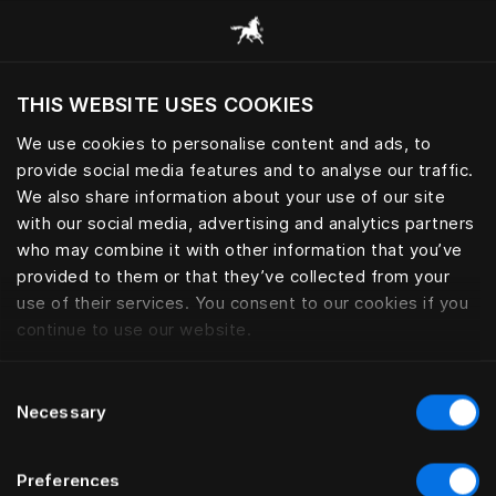
Все категории
THIS WEBSITE USES COOKIES
Хотите посетить веб-сайт вашего текущего
региона?
We use cookies to personalise content and ads, to
provide social media features and to analyse our traffic.
Посетить сайт
ЧЕХЛЫ ДЛЯ МАТРАСОВ
We also share information about your use of our site
with our social media, advertising and analytics partners
who may combine it with other information that you’ve
provided to them or that they’ve collected from your
use of their services. You consent to our cookies if you
Фильтры
continue to use our website.
Consent
Necessary
Selection
Preferences