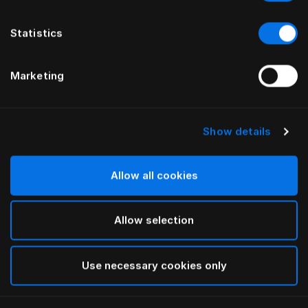
Statistics
Marketing
Show details
HÄSTENS
HÄSTENS
Чехол для матраса из
Чехол для матраса из
стеганого хлопка и ткани
хлопковой махровой ткани
Allow all cookies
тенсел
Allow selection
Наверх
Use necessary cookies only