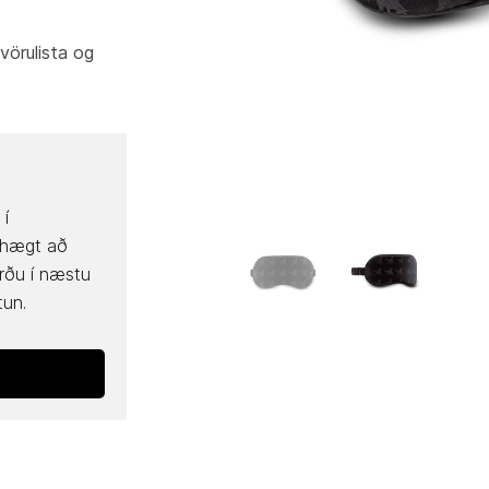
vörulista og
 í
 hægt að
rðu í næstu
tun.