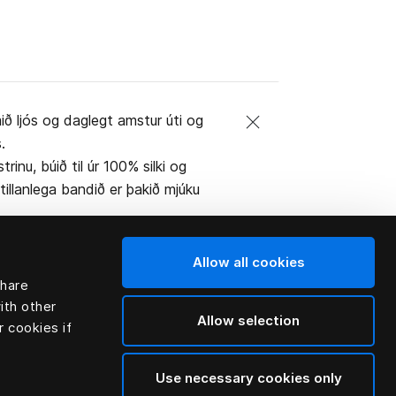
ð ljós og daglegt amstur úti og
.
nu, búið til úr 100% silki og
tillanlega bandið er þakið mjúku
Allow all cookies
share
ith other
Allow selection
r cookies if
Use necessary cookies only