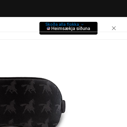
Skoða alla flokka
Heimsækja síðuna