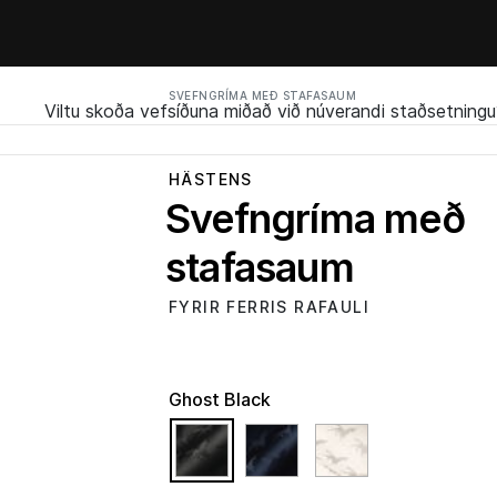
SVEFNGRÍMA MEÐ STAFASAUM
Viltu skoða vefsíðuna miðað við núverandi staðsetningu
HÄSTENS
Svefngríma með
stafasaum
FYRIR FERRIS RAFAULI
Ghost Black
selected