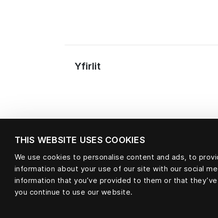
Yfirlit
THIS WEBSITE USES COOKIES
We use cookies to personalise content and ads, to provid
information about your use of our site with our social m
Efni
information that you’ve provided to them or that they’ve
you continue to use our website.
null