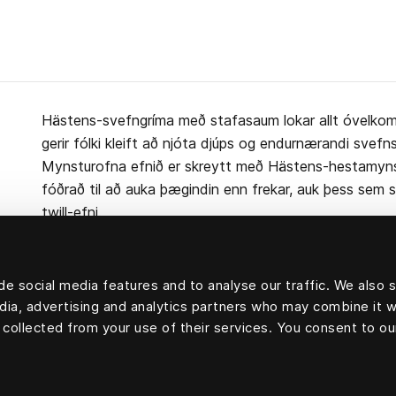
Hästens-svefngríma með stafasaum lokar allt óvelkomi
gerir fólki kleift að njóta djúps og endurnærandi svefns
Mynsturofna efnið er skreytt með Hästens-hestamynstri
fóðrað til að auka þægindin enn frekar, auk þess sem s
twill-efni.
e social media features and to analyse our traffic. We also 
edia, advertising and analytics partners who may combine it w
100 prósent silki
 collected from your use of their services. You consent to ou