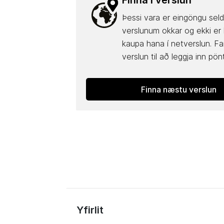
Finna í verslun
Þessi vara er eingöngu seld
verslunum okkar og ekki er
kaupa hana í netverslun. Fa
verslun til að leggja inn pön
Finna næstu verslun
Yfirlit