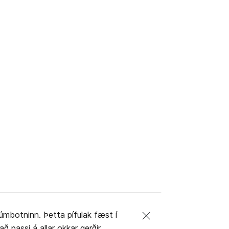
úmbotninn. Þetta pífulak fæst í
ð passi á allar okkar gerðir.