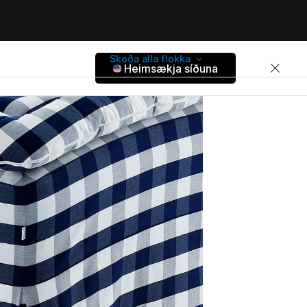
Skoða alla flokka
Heimsækja síðuna