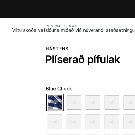
PLÍSERAÐ PÍFULAK
Viltu skoða vefsíðuna miðað við núverandi staðsetningu
HÄSTENS
Plíserað pífulak
Blue Check
selected