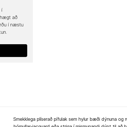
 í
 hægt að
rðu í næstu
tun.
Smekklega plíserað pífulak sem hylur bæði dýnuna og r
bómullar-jacquard eða striga í mismunandi dýpt til að þa