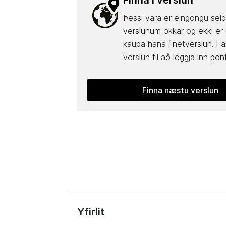
Finna í verslun
Þessi vara er eingöngu seld
verslunum okkar og ekki er
kaupa hana í netverslun. Fa
verslun til að leggja inn pön
Finna næstu verslun
Yfirlit