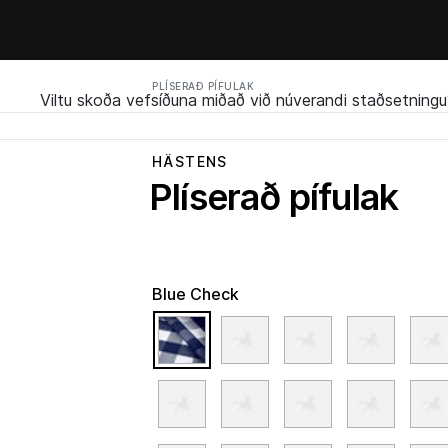
PLÍSERAÐ PÍFULAK
Viltu skoða vefsíðuna miðað við núverandi staðsetningu
HÄSTENS
Plíserað pífulak
Blue Check
selected