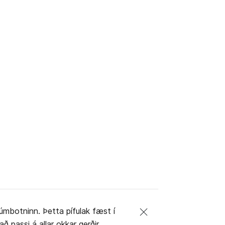
úmbotninn. Þetta pífulak fæst í
ð passi á allar okkar gerðir.