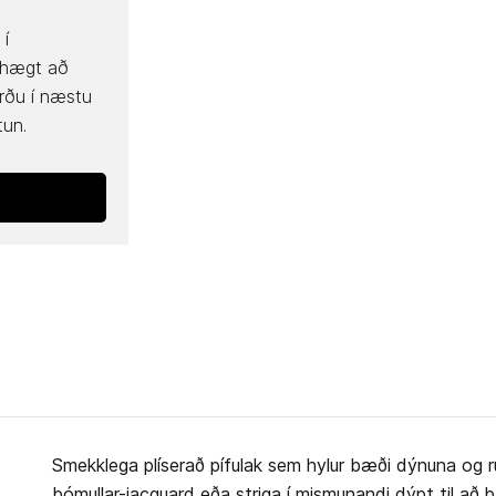
 í
 hægt að
rðu í næstu
tun.
Smekklega plíserað pífulak sem hylur bæði dýnuna og r
bómullar-jacquard eða striga í mismunandi dýpt til að þa