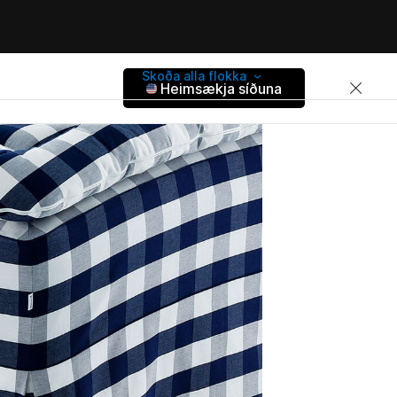
Skoða alla flokka
Heimsækja síðuna