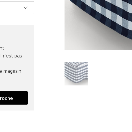
nt
l n’est pas
e magasin
proche