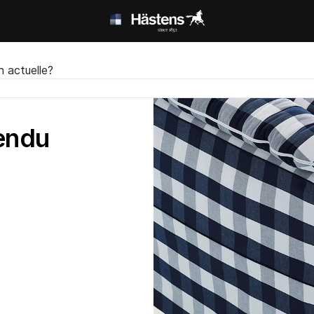
n actuelle?
endu