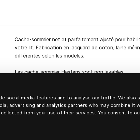
Cache-sommier net et parfaitement ajusté pour habill
votre lit. Fabrication en jacquard de coton, laine mér
différentes selon les modèles.
Les cache-sommier Hästens sont non lavables.
e social media features and to analyse our traffic. We also 
edia, advertising and analytics partners who may combine it w
100 % coton
 collected from your use of their services. You consent to ou