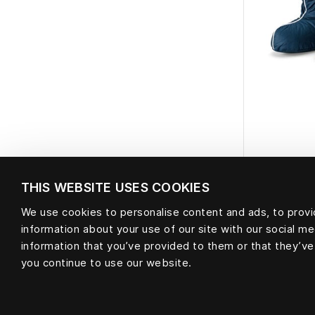
THIS WEBSITE USES COOKIES
Bot
We use cookies to personalise content and ads, to provid
information about your use of our site with our social m
information that you’ve provided to them or that they’ve
you continue to use our website.