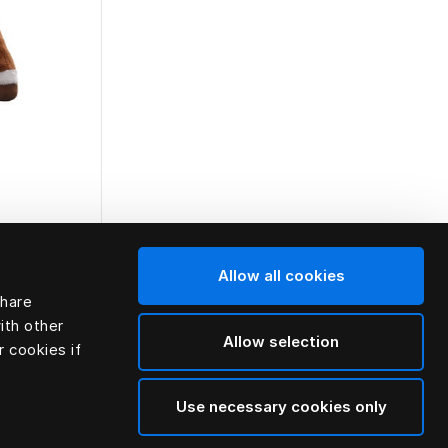
Allow all cookies
TENS
share
ith other
Allow selection
r cookies if
Use necessary cookies only
la page